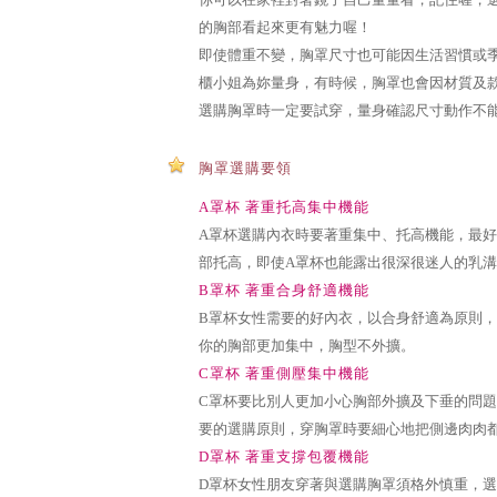
的胸部看起來更有魅力喔！
即使體重不變，胸罩尺寸也可能因生活習慣或季
櫃小姐為妳量身，有時候，胸罩也會因材質及款
選購胸罩時一定要試穿，量身確認尺寸動作不
胸罩選購要領
A罩杯 著重托高集中機能
A罩杯選購內衣時要著重集中、托高機能，最
部托高，即使A罩杯也能露出很深很迷人的乳溝
B罩杯 著重合身舒適機能
B罩杯女性需要的好內衣，以合身舒適為原則
你的胸部更加集中，胸型不外擴。
C罩杯 著重側壓集中機能
C罩杯要比別人更加小心胸部外擴及下垂的問
要的選購原則，穿胸罩時要細心地把側邊肉肉都
D罩杯 著重支撐包覆機能
D罩杯女性朋友穿著與選購胸罩須格外慎重，