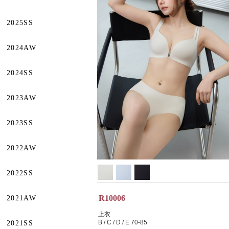
2025SS
2024AW
2024SS
2023AW
2023SS
2022AW
2022SS
R10006
2021AW
上衣
B / C / D / E 70-85
2021SS